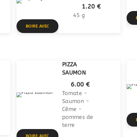
1.20 €
45 g
BOIRE AVEC
PIZZA
SAUMON
6.00 €
Tomate -
Saumon -
Cême -
pommes de
terre
BOIRE AVEC