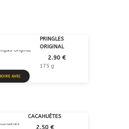
PRINGLES
ORIGINAL
2.90 €
175 g
BOIRE AVEC
CACAHUÈTES
2.50 €