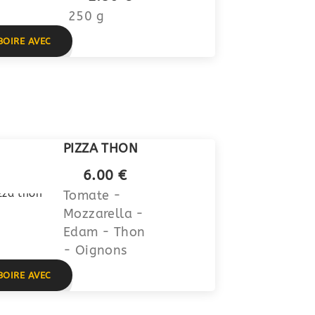
250 g
BOIRE AVEC
PIZZA THON
6.00 €
Tomate -
Mozzarella -
Edam - Thon
- Oignons
BOIRE AVEC