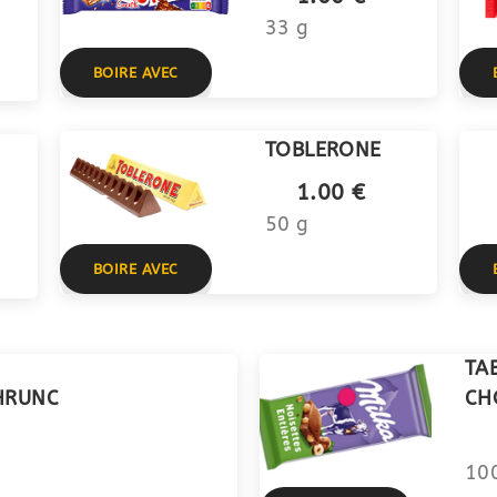
33 g
BOIRE AVEC
TOBLERONE
1.00 €
50 g
BOIRE AVEC
TA
HRUNC
CH
10